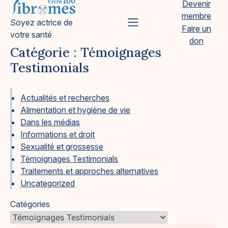
Devenir
Skip
membre
to
Vivre 100 Fibromes
Soyez actrice de
Primary Menu
Faire un
content
votre santé
don
Catégorie :
Témoignages
Testimonials
Actualités et recherches
Alimentation et hygiène de vie
Dans les médias
Informations et droit
Sexualité et grossesse
Témoignages Testimonials
Traitements et approches alternatives
Uncategorized
Catégories