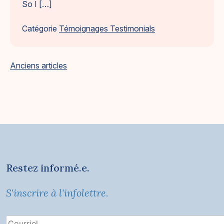
So I […]
Catégorie
Témoignages Testimonials
Navigation
Anciens articles
des
articles
Restez informé.e.
S'inscrire à l'infolettre.