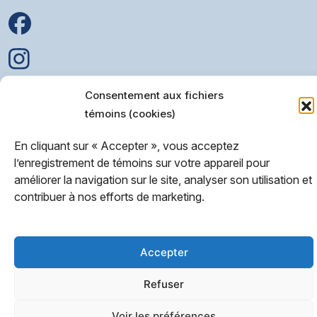
Consentement aux fichiers
témoins (cookies)
© 2025 • Association Vivre 100 Fibromes
En cliquant sur « Accepter », vous acceptez
Organisme de bienfaisance enregistré: 79201 5133
l’enregistrement de témoins sur votre appareil pour
améliorer la navigation sur le site, analyser son utilisation et
Politique de confidentialité
contribuer à nos efforts de marketing.
Accepter
Refuser
Voir les préférences