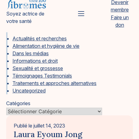
Devenir
Skip
membre
to
Vivre 100 Fibromes
Soyez actrice de
Primary Menu
Faire un
content
votre santé
don
Actualités et recherches
Alimentation et hygiène de vie
Dans les médias
Informations et droit
Sexualité et grossesse
Témoignages Testimonials
Traitements et approches alternatives
Uncategorized
Catégories
Publié le
juillet 14, 2023
Laura Eyoum Jong