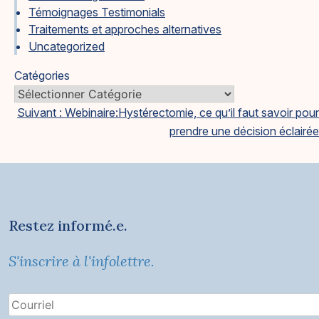
Témoignages Testimonials
Traitements et approches alternatives
Uncategorized
Catégories
Navigation
Suivant :
Webinaire:Hystérectomie, ce qu’il faut savoir pour
prendre une décision éclairée
de
l'article
Restez informé.e.
S'inscrire à l'infolettre.