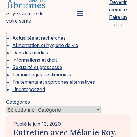
Devenir
Skip
membre
to
Vivre 100 Fibromes
Soyez actrice de
Primary Menu
Faire un
content
votre santé
don
Actualités et recherches
Alimentation et hygiène de vie
Dans les médias
Informations et droit
Sexualité et grossesse
Témoignages Testimonials
Traitements et approches alternatives
Uncategorized
Catégories
Publié le
juin 13, 2020
Entretien avec Mélanie Roy,