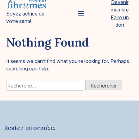
Devenir
Skip
membre
to
Vivre 100 Fibromes
Soyez actrice de
Primary Menu
Faire un
content
votre santé
don
Nothing Found
It seems we can’t find what you’re looking for. Perhaps
searching can help.
Rechercher :
Restez informé.e.